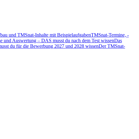
au und TMSnat-Inhalte mit Beispielaufgaben
TMSnat-Termine, -
e und Auswertung – DAS musst du nach dem Test wissen
Das
sst du für die Bewerbung 2027 und 2028 wissen
Der TMSnat-