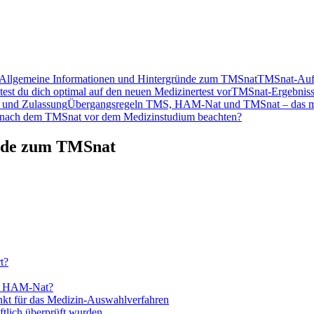
Allgemeine Informationen und Hintergründe zum TMSnat
TMSnat-Aufb
est du dich optimal auf den neuen Medizinertest vor
TMSnat-Ergebniss
 und Zulassung
Übergangsregeln TMS, HAM-Nat und TMSnat – das mu
 nach dem TMSnat vor dem Medizinstudium beachten?
ünde zum TMSnat
t?
em HAM-Nat?
nkt für das Medizin-Auswahlverfahren
tlich überprüft wurden