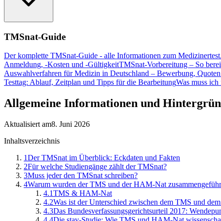
TMSnat-Guide
Der komplette TMSnat-Guide - alle Informationen zum Medizinertest
Anmeldung, -Kosten und -Gültigkeit
TMSnat-Vorbereitung – So bereit
Auswahlverfahren für Medizin in Deutschland – Bewerbung, Quoten
Testtag: Ablauf, Zeitplan und Tipps für die Bearbeitung
Was muss ich
Allgemeine Informationen und Hintergr
Aktualisiert am
8. Juni 2026
Inhaltsverzeichnis
1
Der TMSnat im Überblick: Eckdaten und Fakten
2
Für welche Studiengänge zählt der TMSnat?
3
Muss jeder den TMSnat schreiben?
4
Warum wurden der TMS und der HAM-Nat zusammengeführ
4
.
1
TMS & HAM-Nat
4
.
2
Was ist der Unterschied zwischen dem TMS und d
4
.
3
Das Bundesverfassungsgerichtsurteil 2017: Wendepu
4
.
4
Die stav-Studie: Wie TMS und HAM-Nat wissenschaf